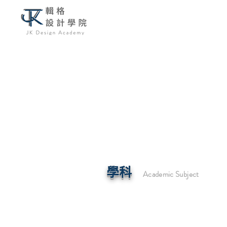
學科
Academic Subject