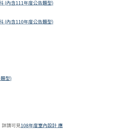
(內含111年度公告題型)
(內含110年度公告題型)
題型)
整，詳請可見
108年度室內設計 應