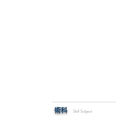
術科
Skill Subject