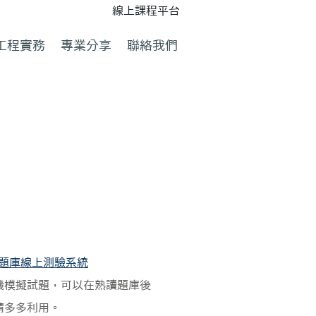
線上課程平台
工程實務
專業分享
聯絡我們
)題庫線上測驗系統​
機模擬試題，可以在熟讀題庫後
請多多利用。