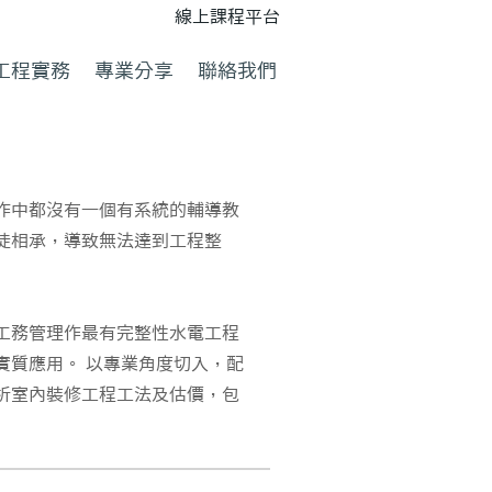
線上課程平台
工程實務
專業分享
聯絡我們
作中都沒有一個有系統的輔導教
徒相承，導致無法達到工程整
工務管理作最有完整性水電工程
實質應用。 以專業角度切入，配
析室內裝修工程工法及估價，包