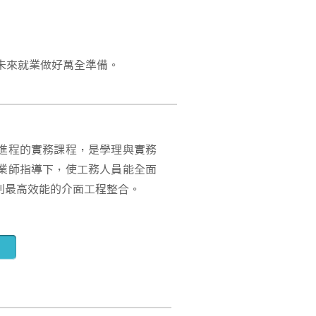
未來就業做好萬全準備。
向進程的實務課程，是學理與實務
業師指導下，使工務人員能全面
到最高效能的介面工程整合。