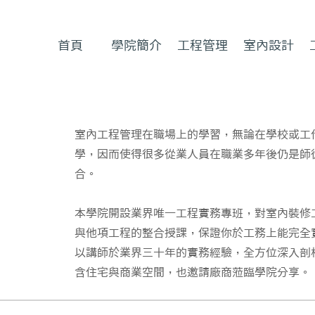
首頁
學院簡介
工程管理
室內設計
室內工程管理在職場上的學習，無論在學校或工
學，因而使得很多從業人員在職業多年後仍是師
合。
本學院開設業界唯一工程實務專班，對室內裝修
與他項工程的整合授課，保證你於工務上能完全
以講師於業界三十年的實務經驗，全方位深入剖
含住宅與商業空間，也邀請廠商蒞臨學院分享。