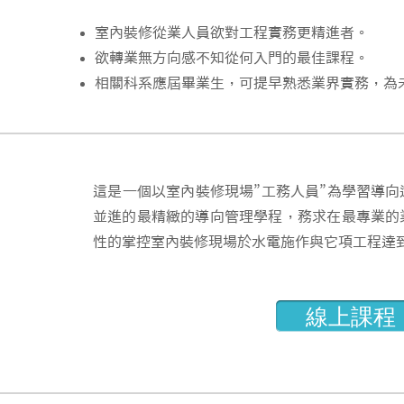
室內裝修從業人員欲對工程實務更精進者。
欲轉業無方向感不知從何入門的最佳課程。
​相關科系應屆畢業生，可提早熟悉業界實務，為
​這是一個以室內裝修現場”工務人員”為學習導
並進的最精緻的導向管理學程，務求在最專業的
性的掌控室內裝修現場於水電施作與它項工程達
線上課程