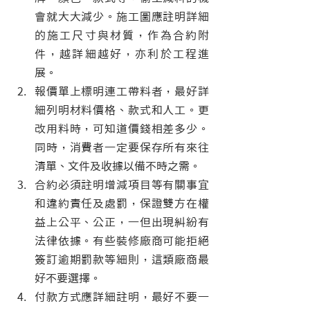
會就大大減少。施工圖應註明詳細
的施工尺寸與材質，作為合約附
件，越詳細越好，亦利於工程進
展。
報價單上標明連工帶料者，最好詳
細列明材料價格、款式和人工。更
改用料時，可知道價錢相差多少。
同時，消費者一定要保存所有來往
清單、文件及收據以備不時之需。
合約必須註明增減項目等有關事宜
和違約責任及處罰，保證雙方在權
益上公平、公正，一但出現糾紛有
法律依據。有些裝修廠商可能拒絕
簽訂逾期罰款等細則，這類廠商最
好不要選擇。
付款方式應詳細註明，最好不要一