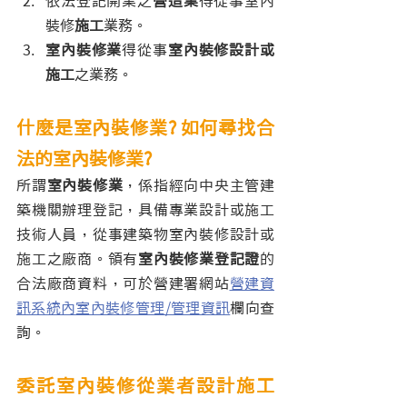
依法登記開業之
營造業
得從事室內
裝修
施工
業務。
室內裝修業
得從事
室內裝修設計或
施工
之業務。
什麼是室內裝修業? 如何尋找合
法的室內裝修業?
所謂
室內裝修業
，係指經向中央主管建
築機關辦理登記，具備專業設計或施工
技術人員，從事建築物室內裝修設計或
施工之廠商。領有
室內裝修業登記證
的
合法廠商資料，可於
營建署網站
營建資
訊系統內室內裝修管理/管理資訊
欄向查
詢。
委託室內裝修從業者設計施工