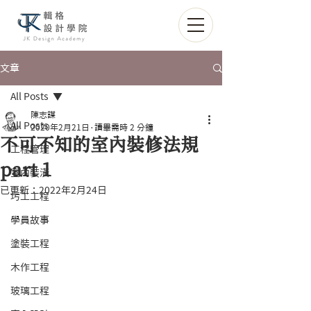
文章
All Posts
陳志謀
All Posts
2020年2月21日
讀畢需時 2 分鐘
不可不知的室內裝修法規
工程管理
part 1
室內裝潢
已更新：
2022年2月24日
圬工工程
學員故事
塗裝工程
木作工程
玻璃工程