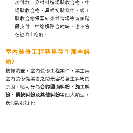
次付款。分材料進場驗收合格、中
場驗收合格、具備初驗條件、竣工
驗收合格保潔結束並清場等幾個階
段支付。中途解除合約時，也不會
在經濟上吃虧。
室內裝修工程容易發生那些糾
紛?
根據調查，室內裝修工程案件，業主與
室內裝修從業者之間最容易發生糾紛的
原因，略可分為
合約圖面糾紛、施工糾
紛、價款糾紛及其他糾紛
等四大類型，
表列說明如下: