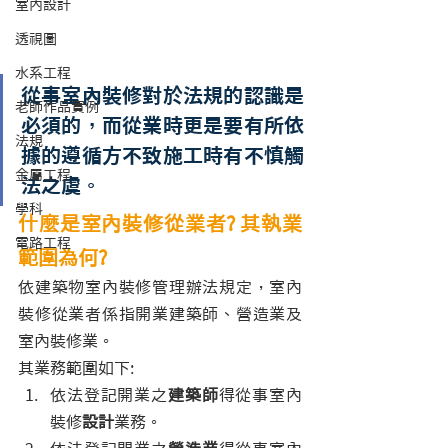
室內設計
透視圖
水系工程
從事室內裝修對於法規的認識是
老師作品實例
必須的，而從業時更是要有所依
法規
據的遵循方不致施工時有不慎觸
金屬工程
法之虞。
學科
什麼是室內裝修從業者? 其執業
電路工程
範圍為何?
依建築物室內裝修管理辦法規定，室內
裝修從業者係指開業建築師、營造業及
室內裝修業。
其業務範圍如下:
依法登記開業之
建築師
得從事室內
裝修
設計
業務。