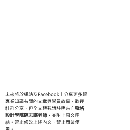
未來將於網站及Facebook上分享更多跟
專業知識有關的文章與學員故事，歡迎
社群分享，但全文轉載請註明來自
輯格
設計學院陳志謀老師，
並附上原文連
結。禁止修改上述內文，禁止商業使
用。