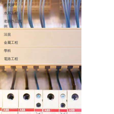
透視圖
水系工程
老師作品實
例
法規
金屬工程
學科
電路工程